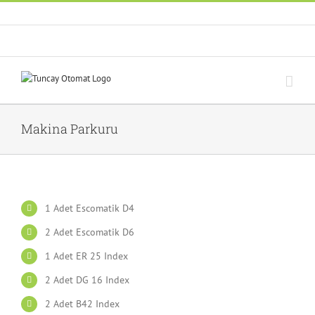
Skip
0538 651 74 97
to
content
About Us
Makina Parkuru
1 Adet Escomatik D4
2 Adet Escomatik D6
1 Adet ER 25 Index
2 Adet DG 16 Index
2 Adet B42 Index